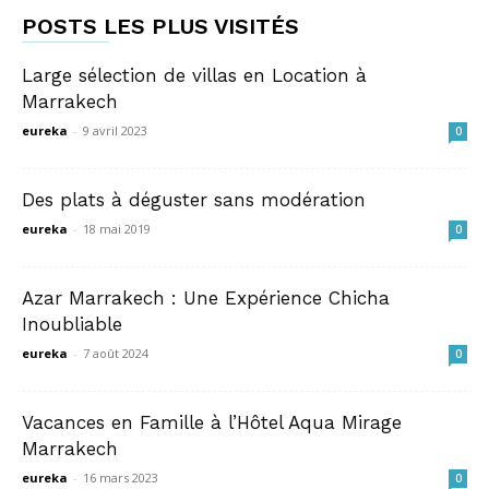
POSTS LES PLUS VISITÉS
Large sélection de villas en Location à
Marrakech
eureka
-
9 avril 2023
0
Des plats à déguster sans modération
eureka
-
18 mai 2019
0
Azar Marrakech : Une Expérience Chicha
Inoubliable
eureka
-
7 août 2024
0
Vacances en Famille à l’Hôtel Aqua Mirage
Marrakech
eureka
-
16 mars 2023
0