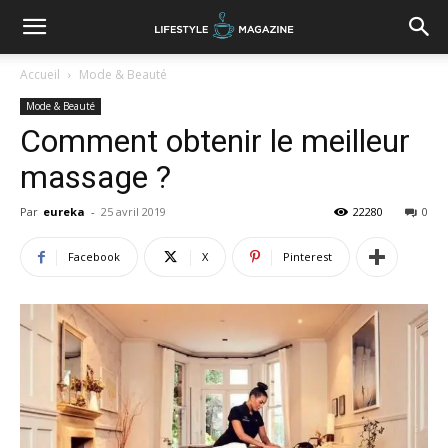
Accueil
Mode & Beauté
Mode & Beauté
Comment obtenir le meilleur
massage ?
Par
eureka
-
25 avril 2019
22280
0
Facebook
X
Pinterest