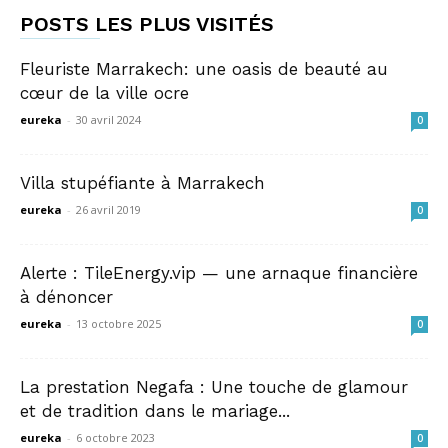
POSTS LES PLUS VISITÉS
Fleuriste Marrakech: une oasis de beauté au
cœur de la ville ocre
eureka
-
30 avril 2024
0
Villa stupéfiante à Marrakech
eureka
-
26 avril 2019
0
Alerte : TileEnergy.vip — une arnaque financière
à dénoncer
eureka
-
13 octobre 2025
0
La prestation Negafa : Une touche de glamour
et de tradition dans le mariage...
eureka
-
6 octobre 2023
0