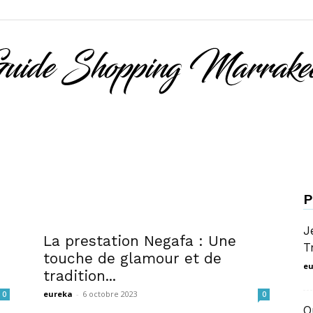
guide
P
J
La prestation Negafa : Une
T
touche de glamour et de
shopping
eu
tradition...
eureka
-
6 octobre 2023
0
0
Q