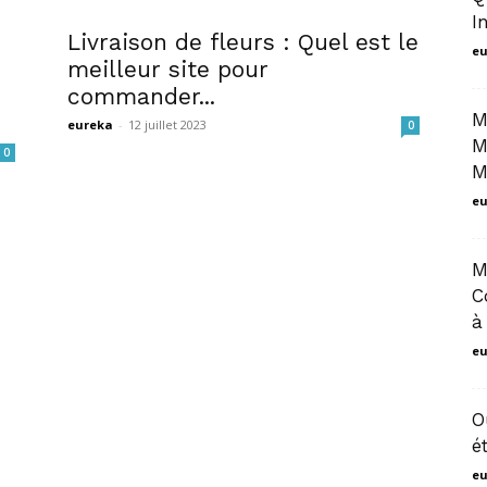
I
Livraison de fleurs : Quel est le
marrakech
eu
meilleur site pour
commander...
M
eureka
-
12 juillet 2023
0
M
0
M
eu
M
C
à
eu
O
é
eu