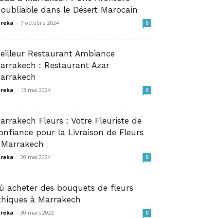
noubliable dans le Désert Marocain
reka
-
7 octobre 2024
0
eilleur Restaurant Ambiance
arrakech : Restaurant Azar
arrakech
reka
-
13 mai 2024
0
arrakech Fleurs : Votre Fleuriste de
onfiance pour la Livraison de Fleurs
 Marrakech
reka
-
20 mai 2024
0
ù acheter des bouquets de fleurs
thiques à Marrakech
reka
-
30 mars 2023
0