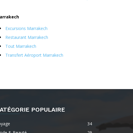
arrakech
Excursions Marrakech
Restaurant Marrakech
Tout Marrakech
Transfert Aéroport Marrakech
ATÉGORIE POPULAIRE
oyage
34
ode & Beauté
29