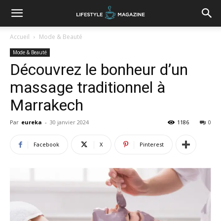
Accueil
Mode & Beauté
Mode & Beauté
Découvrez le bonheur d’un
massage traditionnel à
Marrakech
Par
eureka
-
30 janvier 2024
1186
0
Facebook
X
Pinterest