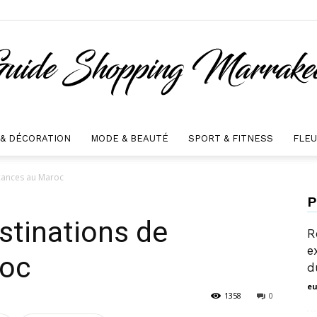
 & DÉCORATION
MODE & BEAUTÉ
SPORT & FITNESS
FLE
guide
acances au Maroc
P
stinations de
R
e
roc
shopping
d
eu
1358
0