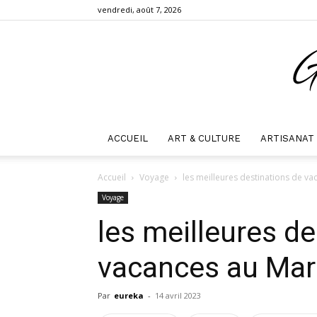
vendredi, août 7, 2026
ACCUEIL
ART & CULTURE
ARTISANAT
Accueil
Voyage
les meilleures destinations de v
Voyage
les meilleures de
vacances au Ma
Par
eureka
-
14 avril 2023