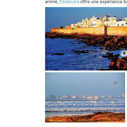
animé,
Essaouira
offre une expérience b