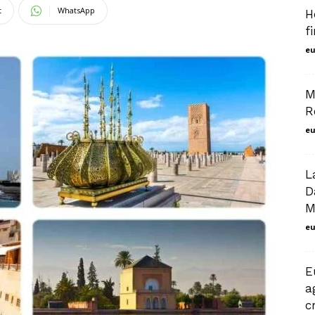
t
WhatsApp
H
f
marrakech
eu
M
R
eu
L
D
M
eu
E
a
c