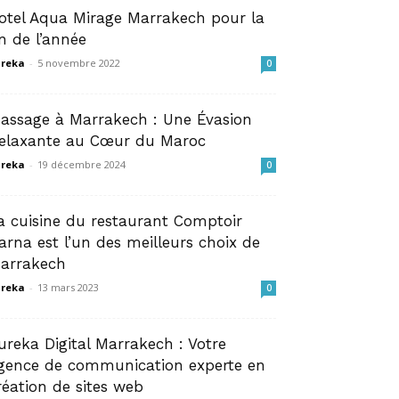
otel Aqua Mirage Marrakech pour la
in de l’année
reka
-
5 novembre 2022
0
assage à Marrakech : Une Évasion
elaxante au Cœur du Maroc
reka
-
19 décembre 2024
0
a cuisine du restaurant Comptoir
arna est l’un des meilleurs choix de
arrakech
reka
-
13 mars 2023
0
ureka Digital Marrakech : Votre
gence de communication experte en
réation de sites web