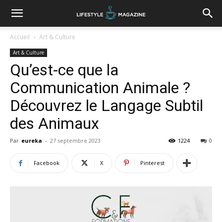
Accueil
Art & Culture
Art & Culture
Qu’est-ce que la
Communication Animale ?
Découvrez le Langage Subtil
des Animaux
Par
eureka
-
27 septembre 2023
1224
0
Facebook
X
Pinterest